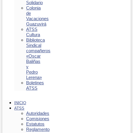
Solidario
Colonia
de
Vacaciones
Guazuvirá
ATSS
Cultura
Biblioteca
Sindical
compañeros
«Oscar
Baliñas
y
Pedro
Lerena»
Boletines
ATSS
INICIO
ATSS
Autoridades
Comisiones
Estatutos
Reglamento