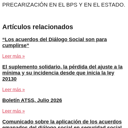
PRECARIZACIÓN EN EL BPS Y EN EL ESTADO.
Artículos relacionados
“Los acuerdos del Diálogo Social son para
cumplirse”
Leer más »
El suplemento solidario, la pérdida del ajuste a la
mínima y su incidencia desde que inicia la ley
20130
Leer más »
Boletín ATSS, Julio 2026
Leer más »
Comunicado sobre la aplicación de los acuerdos
emanados del diálogo social en seguridad social