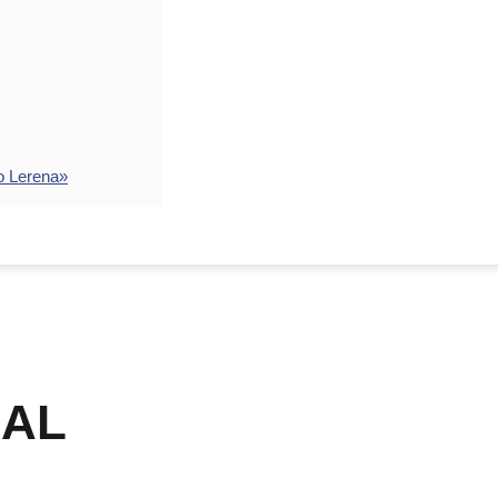
o Lerena»
UAL