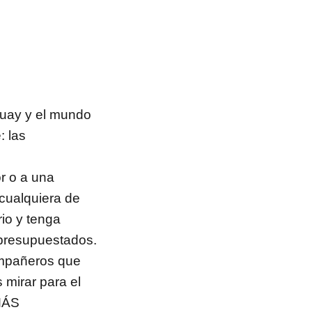
guay y el mundo
: las
r o a una
cualquiera de
io y tenga
presupuestados.
ompañeros que
 mirar para el
 MÁS