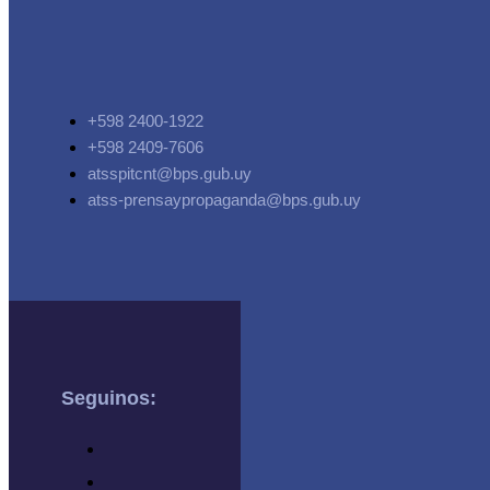
+598 2400-1922
+598 2409-7606
atsspitcnt@bps.gub.uy
atss-prensaypropaganda@bps.gub.uy
Seguinos: