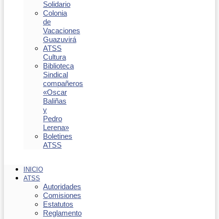
Solidario
Colonia
de
Vacaciones
Guazuvirá
ATSS
Cultura
Biblioteca
Sindical
compañeros
«Oscar
Baliñas
y
Pedro
Lerena»
Boletines
ATSS
INICIO
ATSS
Autoridades
Comisiones
Estatutos
Reglamento