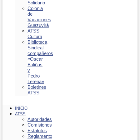
Solidario
Colonia
de
Vacaciones
Guazuvirá
ATSS
Cultura
Biblioteca
Sindical
compañeros
«Oscar
Baliñas
y
Pedro
Lerena»
Boletines
ATSS
INICIO
ATSS
Autoridades
Comisiones
Estatutos
Reglamento