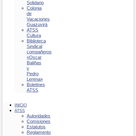
Solidario
Colonia
de
Vacaciones
Guazuvirá
ATSS
Cultura
Biblioteca
Sindical
compañeros
«Oscar
Baliñas
y
Pedro
Lerena»
Boletines
ATSS
INICIO
ATSS
Autoridades
Comisiones
Estatutos
Reglamento