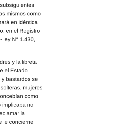
 subsiguientes
e los mismos como
hará en idéntica
o, en el Registro
o- ley N° 1.430,
res y la libreta
ue el Estado
s y bastardos se
solteras, mujeres
e concebían como
o implicaba no
reclamar la
e le concierne