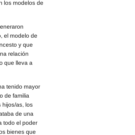
an los modelos de
generaron
o, el modelo de
incesto y que
una relación
o que lleva a
 ha tenido mayor
o de familia
 hijos/as, los
rataba de una
ba todo el poder
os bienes que