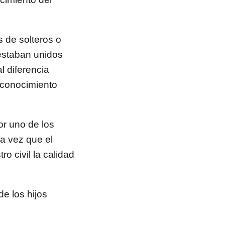
s de solteros o
estaban unidos
al diferencia
econocimiento
or uno de los
a vez que el
o civil la calidad
de los hijos