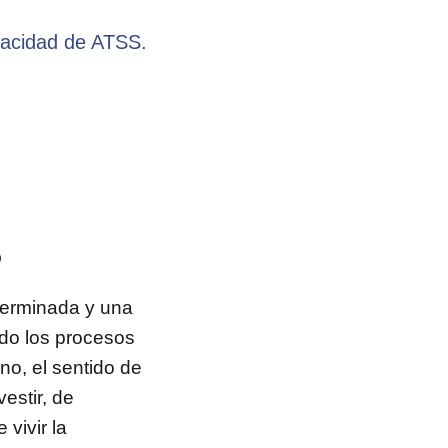
pacidad de ATSS.
D
terminada y una
do los procesos
no, el sentido de
estir, de
vivir la