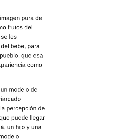
 imagen pura de
mo frutos del
 se les
n del bebe, para
 pueblo, que esa
apariencia como
.
l un modelo de
riarcado
 la percepción de
a que puede llegar
á, un hijo y una
r modelo