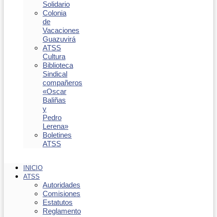
Solidario
Colonia
de
Vacaciones
Guazuvirá
ATSS
Cultura
Biblioteca
Sindical
compañeros
«Oscar
Baliñas
y
Pedro
Lerena»
Boletines
ATSS
INICIO
ATSS
Autoridades
Comisiones
Estatutos
Reglamento