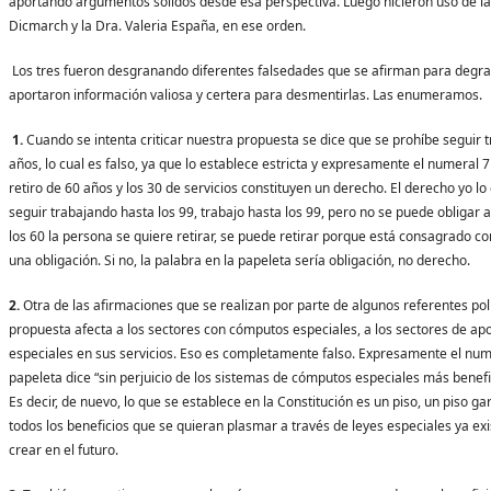
aportando argumentos sólidos desde esa perspectiva. Luego hicieron uso de la 
Dicmarch y la Dra. Valeria España, en ese orden.
Los tres fueron desgranando diferentes falsedades que se afirman para degrad
aportaron información valiosa y certera para desmentirlas. Las enumeramos.
1.
Cuando se intenta criticar nuestra propuesta se dice que se prohíbe seguir 
años, lo cual es falso, ya que lo establece estricta y expresamente el numeral 7
retiro de 60 años y los 30 de servicios constituyen un derecho. El derecho yo lo e
seguir trabajando hasta los 99, trabajo hasta los 99, pero no se puede obligar a 
los 60 la persona se quiere retirar, se puede retirar porque está consagrado 
una obligación. Si no, la palabra en la papeleta sería obligación, no derecho.
2.
Otra de las afirmaciones que se realizan por parte de algunos referentes polí
propuesta afecta a los sectores con cómputos especiales, a los sectores de a
especiales en sus servicios. Eso es completamente falso. Expresamente el num
papeleta dice “sin perjuicio de los sistemas de cómputos especiales más benefi
Es decir, de nuevo, lo que se establece en la Constitución es un piso, un piso ga
todos los beneficios que se quieran plasmar a través de leyes especiales ya ex
crear en el futuro.