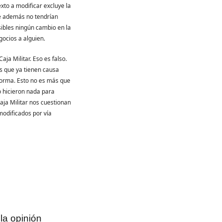
xto a modificar excluye la
ue además no tendrían
sibles ningún cambio en la
gocios a alguien.
ja Militar. Eso es falso.
os que ya tienen causa
eforma. Esto no es más que
o hicieron nada para
Caja Militar nos cuestionan
modificados por vía
la opinión