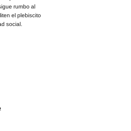
sigue rumbo al
iten el plebiscito
d social.
o