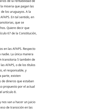
ios de la rentabilidad de
 la miseria que pagan las
 de los uruguayos. A la
AFAPS. En tal sentido, en
ransitorias, que se
hos. Quiere decir que
culo 67 de la Constitución,
os en las AFAPS. Respecto
 a nadie. La única manera
ón transitoria 5 también de
las AFAPS, o de los títulos
o, el responsable, y
 parte, existen
as de dineros que estaban
so propuesto por el actual
l artículo 8.
 nos van a hacer un juicio
ceso de transición en las