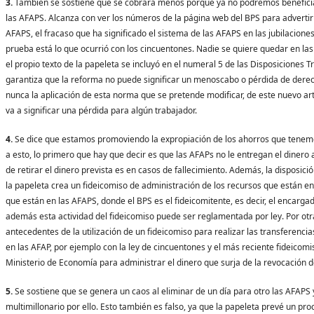
3.
También se sostiene que se cobrará menos porque ya no podremos beneficiar
las AFAPS. Alcanza con ver los números de la página web del BPS para advertir
AFAPS, el fracaso que ha significado el sistema de las AFAPS en las jubilaciones
prueba está lo que ocurrió con los cincuentones. Nadie se quiere quedar en las 
el propio texto de la papeleta se incluyó en el numeral 5 de las Disposiciones T
garantiza que la reforma no puede significar un menoscabo o pérdida de derec
nunca la aplicación de esta norma que se pretende modificar, de este nuevo artí
va a significar una pérdida para algún trabajador.
4.
Se dice que estamos promoviendo la expropiación de los ahorros que tenem
a esto, lo primero que hay que decir es que las AFAPs no le entregan el dinero
de retirar el dinero prevista es en casos de fallecimiento. Además, la disposici
la papeleta crea un fideicomiso de administración de los recursos que están en 
que están en las AFAPS, donde el BPS es el fideicomitente, es decir, el encargad
además esta actividad del fideicomiso puede ser reglamentada por ley. Por otra
antecedentes de la utilización de un fideicomiso para realizar las transferenci
en las AFAP, por ejemplo con la ley de cincuentones y el más reciente fideicomi
Ministerio de Economía para administrar el dinero que surja de la revocación de
5.
Se sostiene que se genera un caos al eliminar de un día para otro las AFAPS y
multimillonario por ello. Esto también es falso, ya que la papeleta prevé un pro