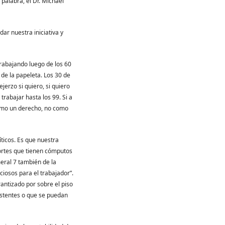
palabra, el Dr. Michael
ar nuestra iniciativa y
trabajando luego de los 60
 de la papeleta. Los 30 de
jerzo si quiero, si quiero
trabajar hasta los 99. Si a
como un derecho, no como
ticos. Es que nuestra
portes que tienen cómputos
eral 7 también de la
ciosos para el trabajador”.
rantizado por sobre el piso
istentes o que se puedan