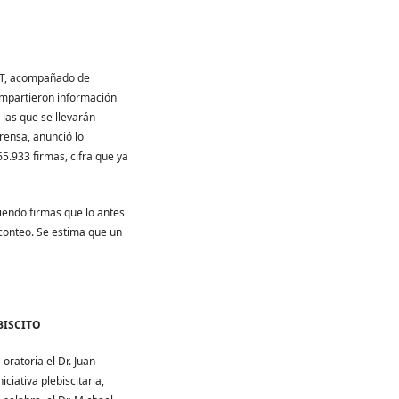
CNT, acompañado de
ompartieron información
las que se llevarán
prensa, anunció lo
.933 firmas, cifra que ya
iendo firmas que lo antes
conteo. Se estima que un
BISCITO
oratoria el Dr. Juan
ciativa plebiscitaria,