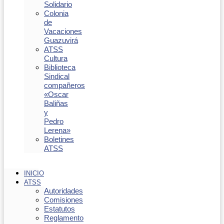
Solidario
Colonia
de
Vacaciones
Guazuvirá
ATSS
Cultura
Biblioteca
Sindical
compañeros
«Oscar
Baliñas
y
Pedro
Lerena»
Boletines
ATSS
INICIO
ATSS
Autoridades
Comisiones
Estatutos
Reglamento