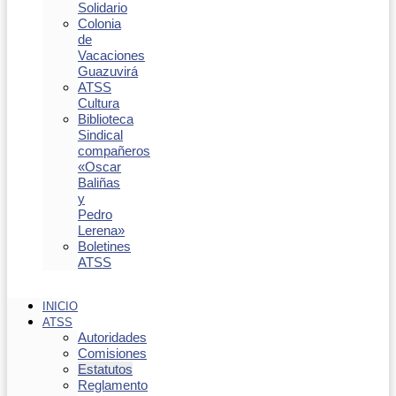
Solidario
Colonia
de
Vacaciones
Guazuvirá
ATSS
Cultura
Biblioteca
Sindical
compañeros
«Oscar
Baliñas
y
Pedro
Lerena»
Boletines
ATSS
INICIO
ATSS
Autoridades
Comisiones
Estatutos
Reglamento