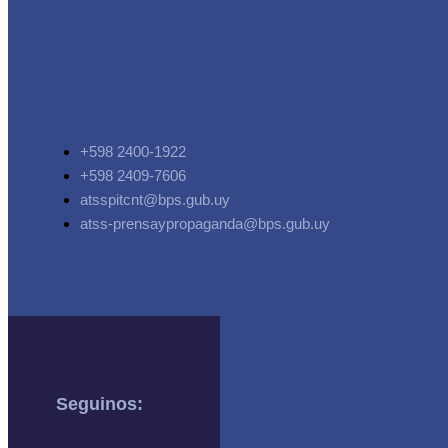
+598 2400-1922
+598 2409-7606
atsspitcnt@bps.gub.uy
atss-prensaypropaganda@bps.gub.uy
Seguinos: