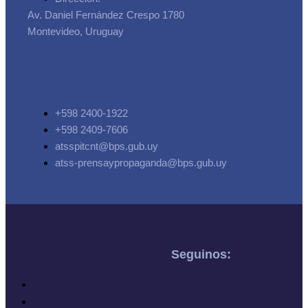
Av. Daniel Fernández Crespo 1780
Montevideo, Uruguay
+598 2400-1922
+598 2409-7606
atsspitcnt@bps.gub.uy
atss-prensaypropaganda@bps.gub.uy
Seguinos: