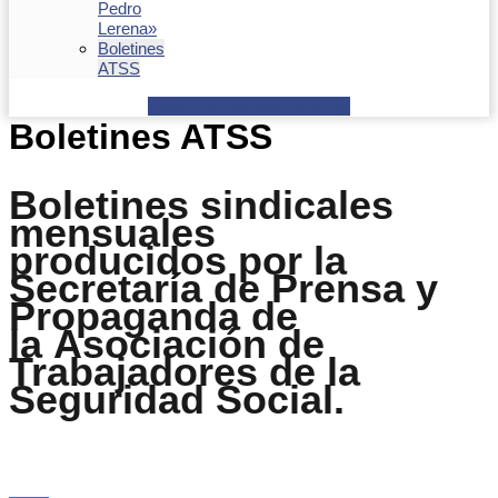
Pedro
Lerena»
Boletines
ATSS
Facebook
Youtube
Envelope
Boletines ATSS
Boletines sindicales
mensuales
producidos por la
Secretaría de Prensa y
Propaganda de
la Asociación de
Trabajadores de la
Seguridad Social.