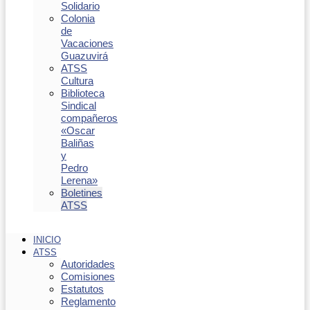
Solidario
Colonia
de
Vacaciones
Guazuvirá
ATSS
Cultura
Biblioteca
Sindical
compañeros
«Oscar
Baliñas
y
Pedro
Lerena»
Boletines
ATSS
INICIO
ATSS
Autoridades
Comisiones
Estatutos
Reglamento