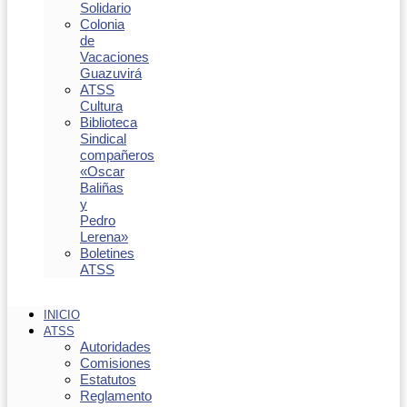
Solidario
Colonia
de
Vacaciones
Guazuvirá
ATSS
Cultura
Biblioteca
Sindical
compañeros
«Oscar
Baliñas
y
Pedro
Lerena»
Boletines
ATSS
INICIO
ATSS
Autoridades
Comisiones
Estatutos
Reglamento