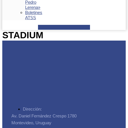
Pedro
Lerena»
Boletines
ATSS
Facebook
Youtube
Envelope
STADIUM
Asociación de Trabajadores
de la Seguridad Social
Dirección:
Av. Daniel Fernández Crespo 1780
Montevideo, Uruguay