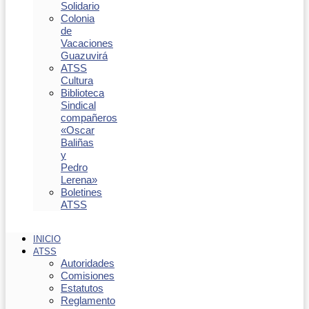
Solidario
Colonia
de
Vacaciones
Guazuvirá
ATSS
Cultura
Biblioteca
Sindical
compañeros
«Oscar
Baliñas
y
Pedro
Lerena»
Boletines
ATSS
INICIO
ATSS
Autoridades
Comisiones
Estatutos
Reglamento