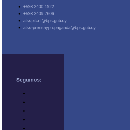
+598 2400-1922
+598 2409-7606
atsspitcnt@bps.gub.uy
atss-prensaypropaganda@bps.gub.uy
Seguinos: