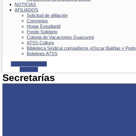
NOTICIAS
AFILIADOS
Solicitud de afiliación
Convenios
Hogar Estudiantil
Fondo Solidario
Colonia de Vacaciones Guazuvirá
ATSS Cultura
Biblioteca Sindical compañeros «Oscar Baliñas y Pedr
Boletines ATSS
Facebook
Youtube
Envelope
Secretarías
Asociación de
Trabajadores de la