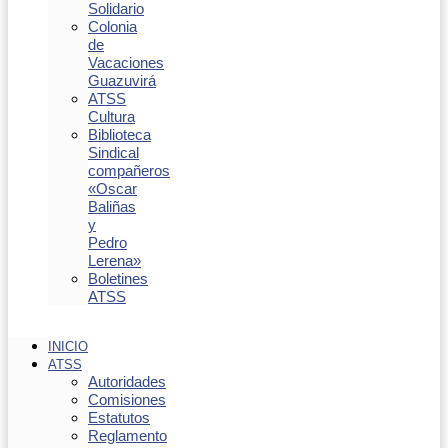
Solidario
Colonia
de
Vacaciones
Guazuvirá
ATSS
Cultura
Biblioteca
Sindical
compañeros
«Oscar
Baliñas
y
Pedro
Lerena»
Boletines
ATSS
INICIO
ATSS
Autoridades
Comisiones
Estatutos
Reglamento