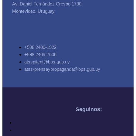
Av. Daniel Fernández Crespo 1780
Montevideo, Uruguay
+598 2400-1922
+598 2409-7606
atsspitcnt@bps.gub.uy
atss-prensaypropaganda@bps.gub.uy
Seguinos: