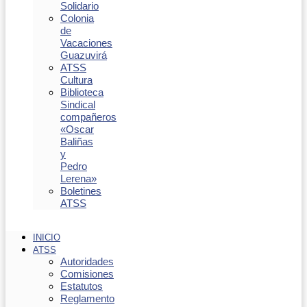
Solidario
Colonia
de
Vacaciones
Guazuvirá
ATSS
Cultura
Biblioteca
Sindical
compañeros
«Oscar
Baliñas
y
Pedro
Lerena»
Boletines
ATSS
INICIO
ATSS
Autoridades
Comisiones
Estatutos
Reglamento