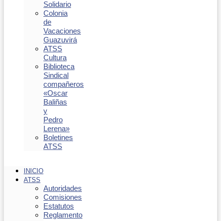
Solidario
Colonia
de
Vacaciones
Guazuvirá
ATSS
Cultura
Biblioteca
Sindical
compañeros
«Oscar
Baliñas
y
Pedro
Lerena»
Boletines
ATSS
INICIO
ATSS
Autoridades
Comisiones
Estatutos
Reglamento