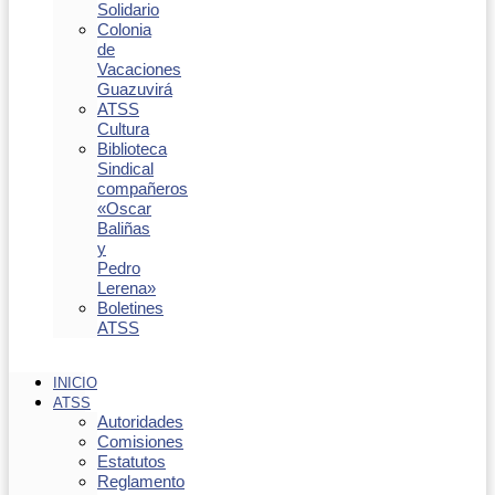
Solidario
Colonia
de
Vacaciones
Guazuvirá
ATSS
Cultura
Biblioteca
Sindical
compañeros
«Oscar
Baliñas
y
Pedro
Lerena»
Boletines
ATSS
INICIO
ATSS
Autoridades
Comisiones
Estatutos
Reglamento