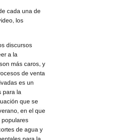
 de cada una de
ideo, los
s discursos
er a la
 son más caros, y
procesos de venta
rivadas es un
 para la
ituación que se
verano, en el que
 populares
cortes de agua y
entales para la