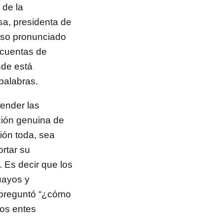
 de la
a, presidenta de
rso pronunciado
s cuentas de
nde está
palabras.
ender las
ión genuina de
ción toda, sea
ortar su
. Es decir que los
uayos y
e preguntó “¿cómo
los entes