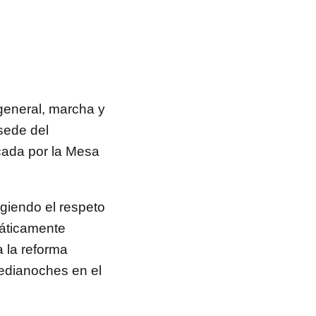
general, marcha y
 sede del
cada por la Mesa
igiendo el respeto
máticamente
a la reforma
medianoches en el