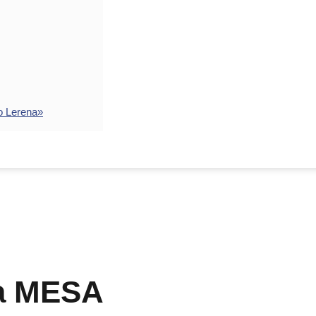
o Lerena»
la MESA