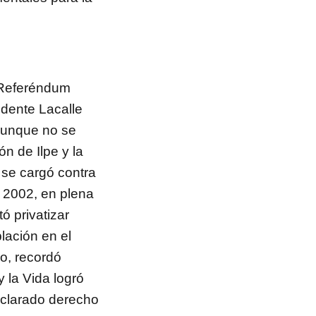
 Referéndum
idente Lacalle
 aunque no se
n de Ilpe y la
se cargó contra
n 2002, en plena
tó privatizar
lación en el
o, recordó
 la Vida logró
eclarado derecho