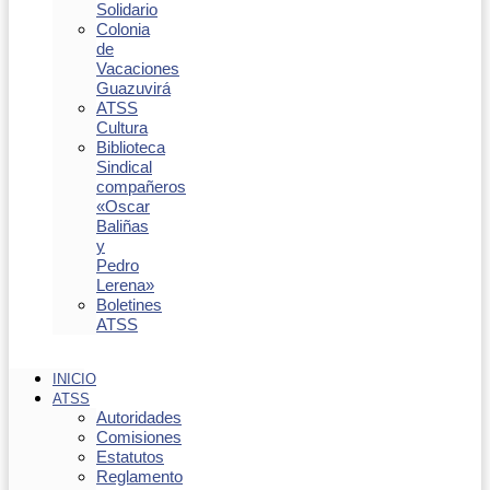
Solidario
Colonia
de
Vacaciones
Guazuvirá
ATSS
Cultura
Biblioteca
Sindical
compañeros
«Oscar
Baliñas
y
Pedro
Lerena»
Boletines
ATSS
INICIO
ATSS
Autoridades
Comisiones
Estatutos
Reglamento