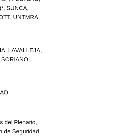
)*, SUNCA,
OTT, UNTMRA,
A, LAVALLEJA,
 SORIANO,
DAD
 del Plenario,
ón de Seguridad