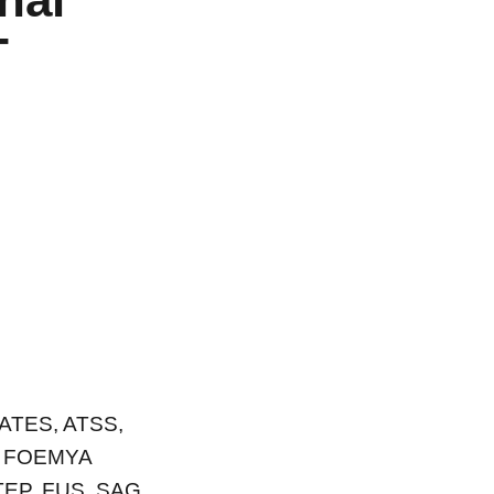
T
ATES, ATSS,
, FOEMYA
EP, FUS, SAG,