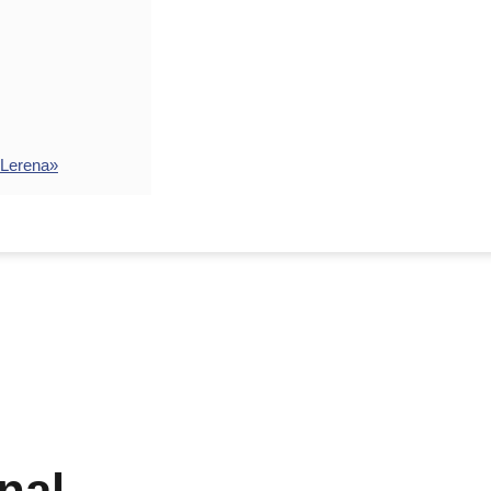
 Lerena»
nal