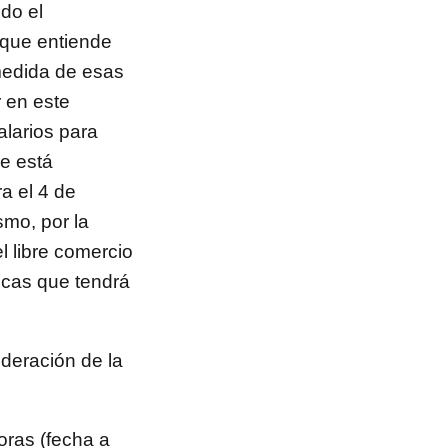
ido el
 que entiende
medida de esas
r en este
alarios para
e está
a el 4 de
smo, por la
l libre comercio
ticas que tendrá
deración de la
oras (fecha a