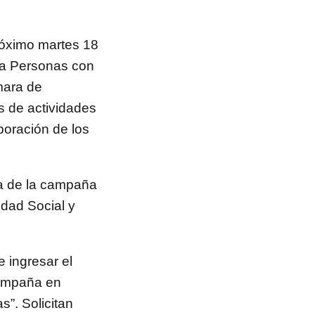
óximo martes 18
ra Personas con
mara de
s de actividades
aboración de los
 de la campaña
dad Social y
 ingresar el
campaña en
s”. Solicitan