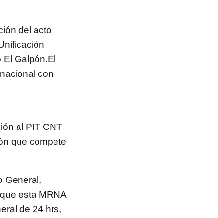
ión del acto
Unificación
ro El Galpón.El
 nacional con
ación al PIT CNT
tión que compete
io General,
de que esta MRNA
eral de 24 hrs,