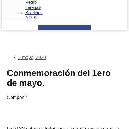
Pedro
Lerena»
Boletines
ATSS
Facebook
Youtube
Envelope
1 mayo, 2020
Conmemoración del 1ero
de mayo.
Compartir
La ATSS saluda a todos los compañeros y compañeras