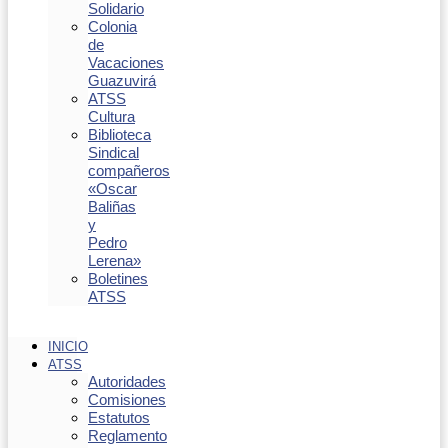
Solidario
Colonia
de
Vacaciones
Guazuvirá
ATSS
Cultura
Biblioteca
Sindical
compañeros
«Oscar
Baliñas
y
Pedro
Lerena»
Boletines
ATSS
INICIO
ATSS
Autoridades
Comisiones
Estatutos
Reglamento