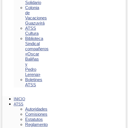
Solidario
Colonia
de
Vacaciones
Guazuvirá
ATSS
Cultura
Biblioteca
Sindical
compañeros
«Oscar
Baliñas
y
Pedro
Lerena»
Boletines
ATSS
INICIO
ATSS
Autoridades
Comisiones
Estatutos
Reglamento