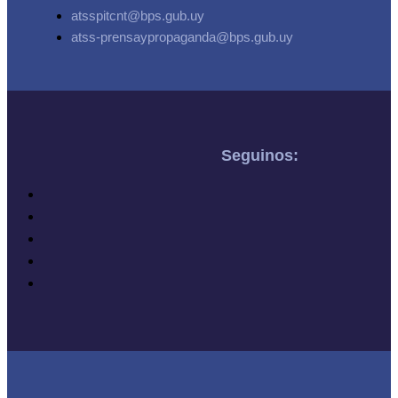
atsspitcnt@bps.gub.uy
atss-prensaypropaganda@bps.gub.uy
Seguinos: