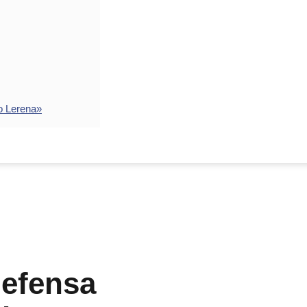
o Lerena»
defensa