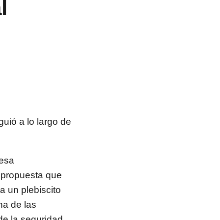
l
guió a lo largo de
mesa
a propuesta que
a un plebiscito
na de las
de la seguridad