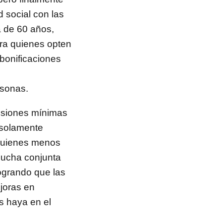
d social con las
a de 60 años,
ara quienes opten
 bonificaciones
rsonas.
ensiones mínimas
 solamente
 quienes menos
lucha conjunta
logrando que las
joras en
s haya en el