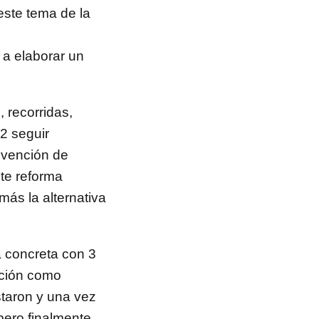
este tema de la
 a elaborar un
 recorridas,
2 seguir
nvención de
te reforma
ás la alternativa
a concreta con 3
ución como
staron y una vez
pero finalmente