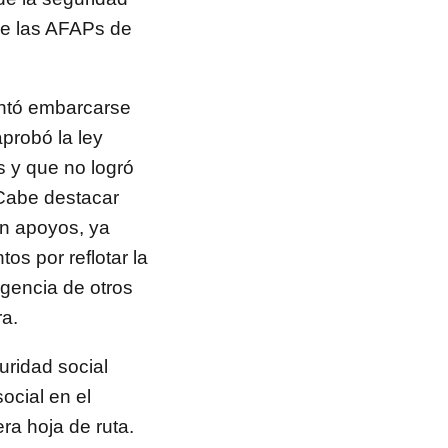
 de las AFAPs de
entó embarcarse
probó la ley
s y que no logró
 Cabe destacar
in apoyos, ya
os por reflotar la
rgencia de otros
ra.
ridad social
ocial en el
ra hoja de ruta.