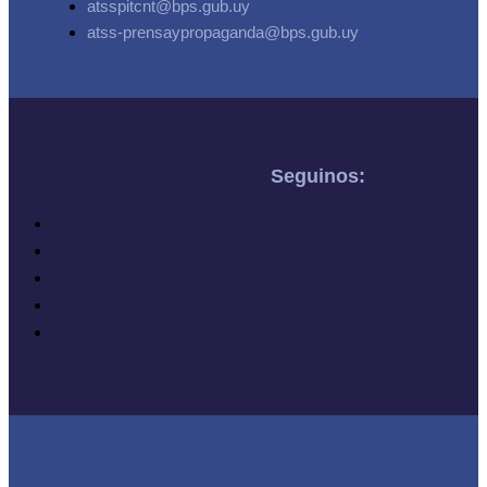
atsspitcnt@bps.gub.uy
atss-prensaypropaganda@bps.gub.uy
Seguinos: