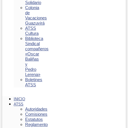
Solidario
Colonia
de
Vacaciones
Guazuvirá
ATSS
Cultura
Biblioteca
Sindical
compañeros
«Oscar
Baliñas
y
Pedro
Lerena»
Boletines
ATSS
INICIO
ATSS
Autoridades
Comisiones
Estatutos
Reglamento