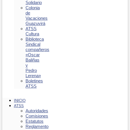
Solidario
Colonia
de
Vacaciones
Guazuvirá
ATSS
Cultura
Biblioteca
Sindical
compañeros
«Oscar
Baliñas
y
Pedro
Lerena»
Boletines
ATSS
INICIO
ATSS
Autoridades
Comisiones
Estatutos
Reglamento