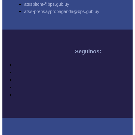
atsspitcnt@bps.gub.uy
atss-prensaypropaganda@bps.gub.uy
Seguinos: