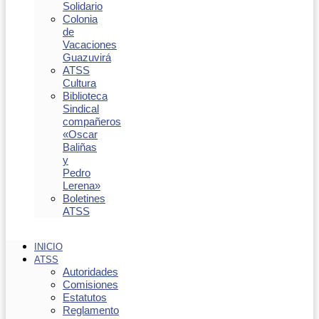
Solidario
Colonia
de
Vacaciones
Guazuvirá
ATSS
Cultura
Biblioteca
Sindical
compañeros
«Oscar
Baliñas
y
Pedro
Lerena»
Boletines
ATSS
INICIO
ATSS
Autoridades
Comisiones
Estatutos
Reglamento