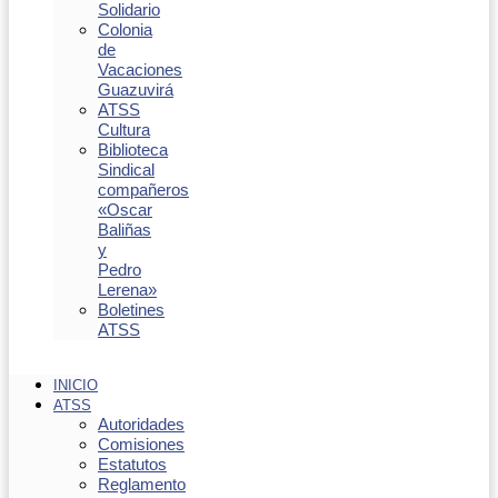
Solidario
Colonia
de
Vacaciones
Guazuvirá
ATSS
Cultura
Biblioteca
Sindical
compañeros
«Oscar
Baliñas
y
Pedro
Lerena»
Boletines
ATSS
INICIO
ATSS
Autoridades
Comisiones
Estatutos
Reglamento