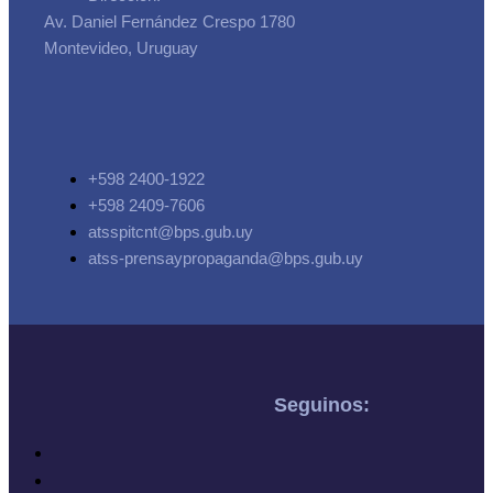
Av. Daniel Fernández Crespo 1780
Montevideo, Uruguay
+598 2400-1922
+598 2409-7606
atsspitcnt@bps.gub.uy
atss-prensaypropaganda@bps.gub.uy
Seguinos: