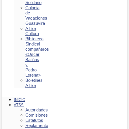
Solidario
Colonia
de
Vacaciones
Guazuvirá
ATSS
Cultura
Biblioteca
Sindical
compañeros
«Oscar
Baliñas
y
Pedro
Lerena»
Boletines
ATSS
INICIO
ATSS
Autoridades
Comisiones
Estatutos
Reglamento