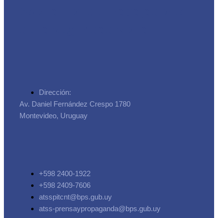
Asociación de Trabajadores
de la Seguridad Social
Dirección:
Av. Daniel Fernández Crespo 1780
Montevideo, Uruguay
+598 2400-1922
+598 2409-7606
atsspitcnt@bps.gub.uy
atss-prensaypropaganda@bps.gub.uy