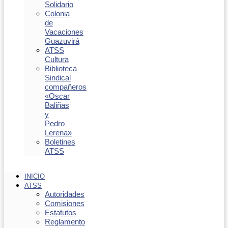
Solidario
Colonia
de
Vacaciones
Guazuvirá
ATSS
Cultura
Biblioteca
Sindical
compañeros
«Oscar
Baliñas
y
Pedro
Lerena»
Boletines
ATSS
INICIO
ATSS
Autoridades
Comisiones
Estatutos
Reglamento