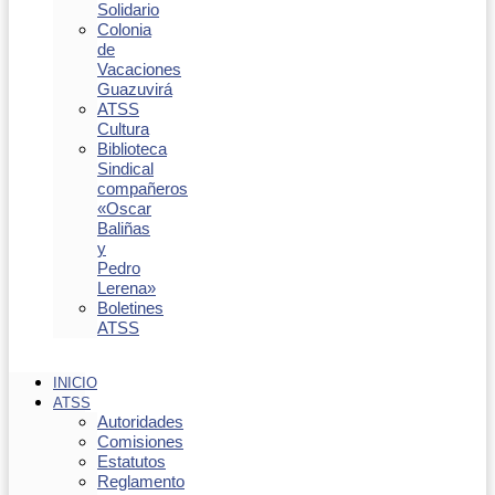
Solidario
Colonia
de
Vacaciones
Guazuvirá
ATSS
Cultura
Biblioteca
Sindical
compañeros
«Oscar
Baliñas
y
Pedro
Lerena»
Boletines
ATSS
INICIO
ATSS
Autoridades
Comisiones
Estatutos
Reglamento