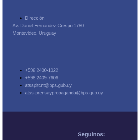
Dirección:
Av. Daniel Fernández Crespo 1780
Montevideo, Uruguay
+598 2400-1922
+598 2409-7606
atsspitcnt@bps.gub.uy
atss-prensaypropaganda@bps.gub.uy
Seguinos: