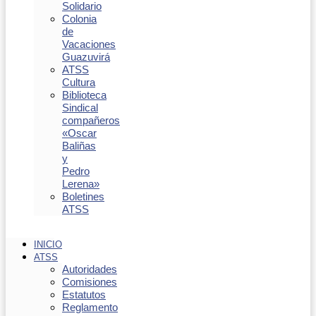
Solidario
Colonia
de
Vacaciones
Guazuvirá
ATSS
Cultura
Biblioteca
Sindical
compañeros
«Oscar
Baliñas
y
Pedro
Lerena»
Boletines
ATSS
INICIO
ATSS
Autoridades
Comisiones
Estatutos
Reglamento