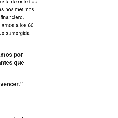
usto de este tipo.
stas nos metimos
financiero.
larnos a los 60
que sumergida
amos por
antes que
vencer.”