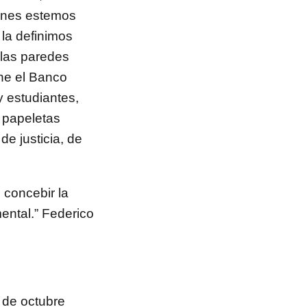
venes estemos
a la definimos
 las paredes
ine el Banco
y estudiantes,
 papeletas
de justicia, de
 concebir la
ntal.” Federico
7 de octubre