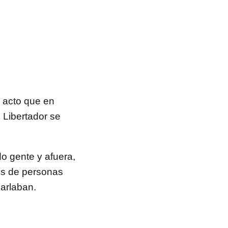
l acto que en
 Libertador se
o gente y afuera,
os de personas
arlaban.