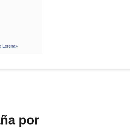
o Lerena»
aña por