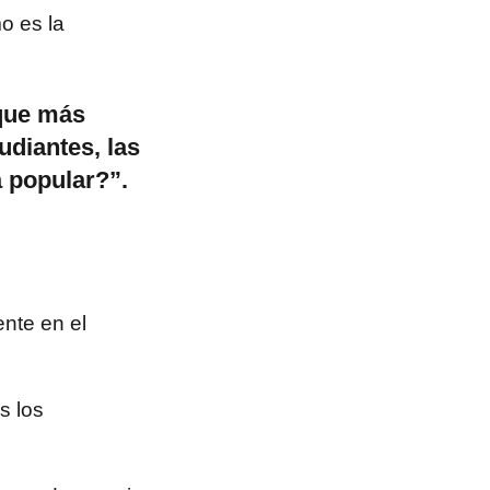
o es la
¿que más
udiantes, las
 popular?”.
nte en el
s los