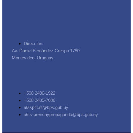
de la Seguridad Social
Dirección:
Av. Daniel Fernández Crespo 1780
Montevideo, Uruguay
+598 2400-1922
+598 2409-7606
atsspitcnt@bps.gub.uy
atss-prensaypropaganda@bps.gub.uy