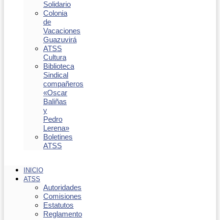
Solidario
Colonia
de
Vacaciones
Guazuvirá
ATSS
Cultura
Biblioteca
Sindical
compañeros
«Oscar
Baliñas
y
Pedro
Lerena»
Boletines
ATSS
INICIO
ATSS
Autoridades
Comisiones
Estatutos
Reglamento