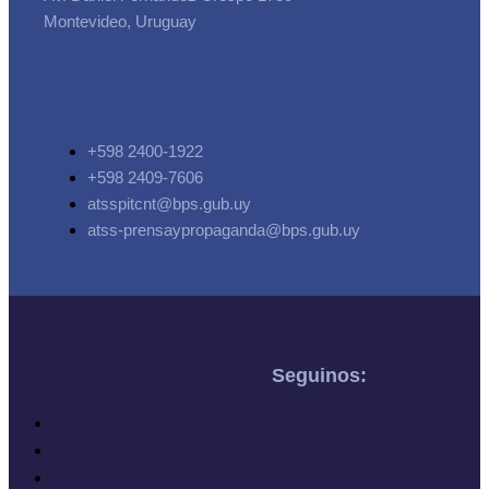
Montevideo, Uruguay
+598 2400-1922
+598 2409-7606
atsspitcnt@bps.gub.uy
atss-prensaypropaganda@bps.gub.uy
Seguinos: