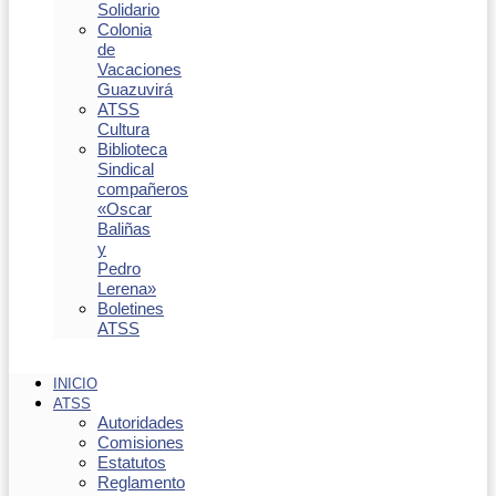
Solidario
Colonia
de
Vacaciones
Guazuvirá
ATSS
Cultura
Biblioteca
Sindical
compañeros
«Oscar
Baliñas
y
Pedro
Lerena»
Boletines
ATSS
INICIO
ATSS
Autoridades
Comisiones
Estatutos
Reglamento