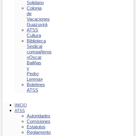
Solidario
Colonia
de
Vacaciones
Guazuvirá
ATSS
Cultura
Biblioteca
Sindical
compañeros
«Oscar
Baliñas
y
Pedro
Lerena»
Boletines
ATSS
INICIO
ATSS
Autoridades
Comisiones
Estatutos
Reglamento