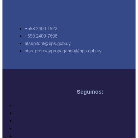
+598 2400-1922
+598 2409-7606
atsspitcnt@bps.gub.uy
atss-prensaypropaganda@bps.gub.uy
Seguinos: