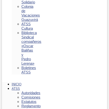
Solidario
Colonia
de
Vacaciones
Guazuvirá
ATSS
Cultura
Biblioteca
Sindical
compañeros
«Oscar
Baliñas
y
Pedro
Lerena»
Boletines
ATSS
INICIO
ATSS
Autoridades
Comisiones
Estatutos
Reglamento