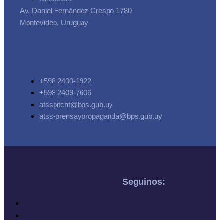
Av. Daniel Fernández Crespo 1780
Montevideo, Uruguay
+598 2400-1922
+598 2409-7606
atsspitcnt@bps.gub.uy
atss-prensaypropaganda@bps.gub.uy
Seguinos: