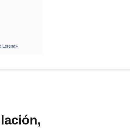
o Lerena»
lación,