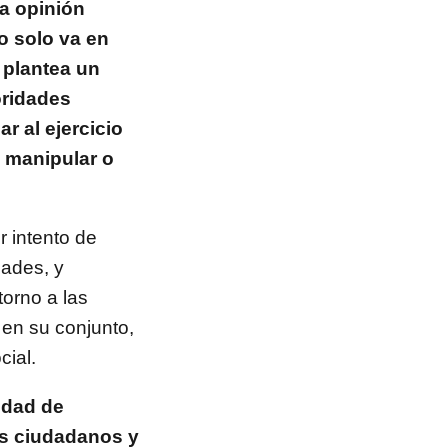
la opinión
o solo va en
 plantea un
oridades
r al ejercicio
a manipular o
r intento de
dades, y
orno a las
 en su conjunto,
cial.
idad de
los ciudadanos y