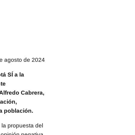
e agosto de 2024
á SÍ a la
te
Alfredo Cabrera,
ación,
a población.
 la propuesta del
 opinión negativa