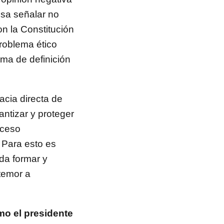
esa señalar no
n la Constitución
problema ético
ema de definición
acia directa de
antizar y proteger
oceso
 Para esto es
da formar y
temor a
mo el presidente