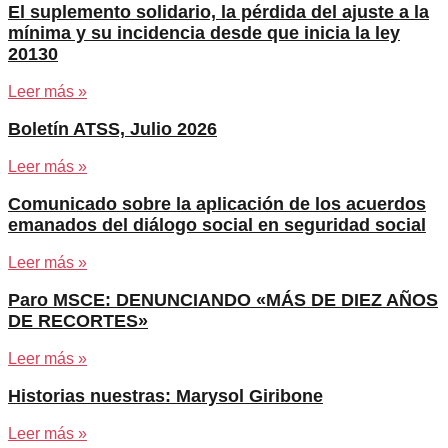
El suplemento solidario, la pérdida del ajuste a la
mínima y su incidencia desde que inicia la ley
20130
Leer más »
Boletín ATSS, Julio 2026
Leer más »
Comunicado sobre la aplicación de los acuerdos
emanados del diálogo social en seguridad social
Leer más »
Paro MSCE: DENUNCIANDO «MÁS DE DIEZ AÑOS
DE RECORTES»
Leer más »
Historias nuestras: Marysol Giribone
Leer más »