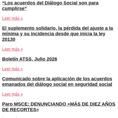
“Los acuerdos del Diálogo Social son para
cumplirse”
Leer más »
El suplemento solidario, la pérdida del ajuste a la
mínima y su incidencia desde que inicia la ley
20130
Leer más »
Boletín ATSS, Julio 2026
Leer más »
Comunicado sobre la aplicación de los acuerdos
emanados del diálogo social en seguridad social
Leer más »
Paro MSCE: DENUNCIANDO «MÁS DE DIEZ AÑOS
DE RECORTES»