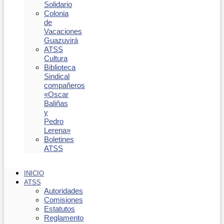
Solidario
Colonia
de
Vacaciones
Guazuvirá
ATSS
Cultura
Biblioteca
Sindical
compañeros
«Oscar
Baliñas
y
Pedro
Lerena»
Boletines
ATSS
INICIO
ATSS
Autoridades
Comisiones
Estatutos
Reglamento