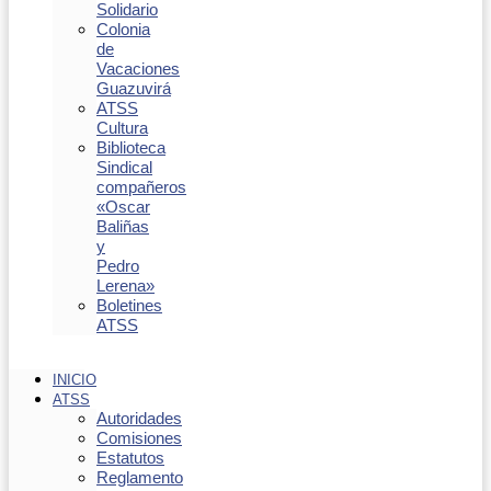
Solidario
Colonia
de
Vacaciones
Guazuvirá
ATSS
Cultura
Biblioteca
Sindical
compañeros
«Oscar
Baliñas
y
Pedro
Lerena»
Boletines
ATSS
INICIO
ATSS
Autoridades
Comisiones
Estatutos
Reglamento