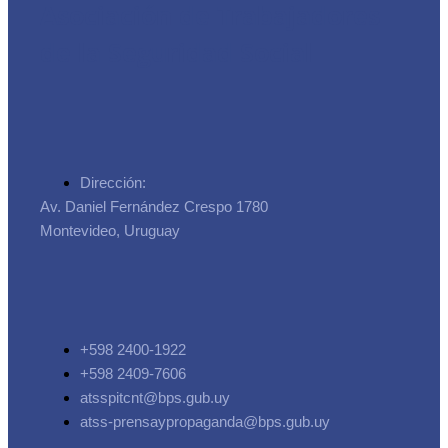
Asociación de Trabajadores
de la Seguridad Social
Dirección:
Av. Daniel Fernández Crespo 1780
Montevideo, Uruguay
+598 2400-1922
+598 2409-7606
atsspitcnt@bps.gub.uy
atss-prensaypropaganda@bps.gub.uy