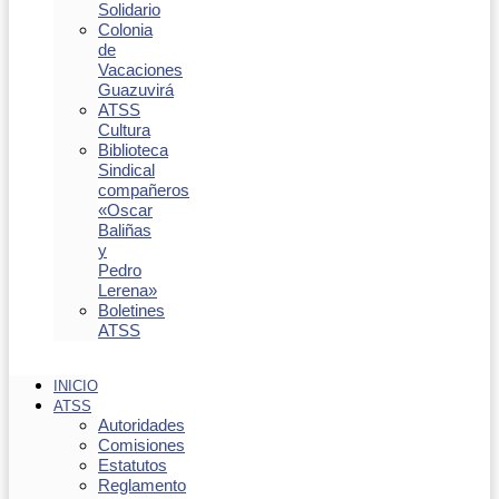
Solidario
Colonia
de
Vacaciones
Guazuvirá
ATSS
Cultura
Biblioteca
Sindical
compañeros
«Oscar
Baliñas
y
Pedro
Lerena»
Boletines
ATSS
INICIO
ATSS
Autoridades
Comisiones
Estatutos
Reglamento