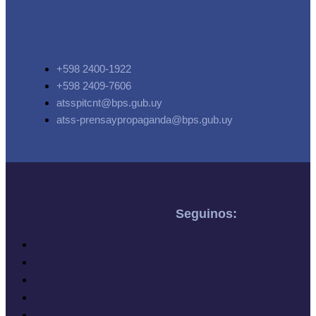
+598 2400-1922
+598 2409-7606
atsspitcnt@bps.gub.uy
atss-prensaypropaganda@bps.gub.uy
Seguinos: