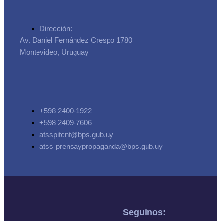
Dirección:
Av. Daniel Fernández Crespo 1780
Montevideo, Uruguay
+598 2400-1922
+598 2409-7606
atsspitcnt@bps.gub.uy
atss-prensaypropaganda@bps.gub.uy
Seguinos: