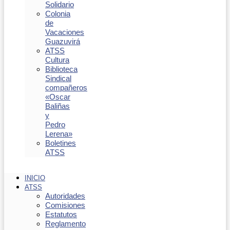
Solidario
Colonia
de
Vacaciones
Guazuvirá
ATSS
Cultura
Biblioteca
Sindical
compañeros
«Oscar
Baliñas
y
Pedro
Lerena»
Boletines
ATSS
INICIO
ATSS
Autoridades
Comisiones
Estatutos
Reglamento