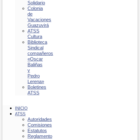
Solidario
Colonia
de
Vacaciones
Guazuvirá
ATSS
Cultura
Biblioteca
Sindical
compañeros
«Oscar
Baliñas
y
Pedro
Lerena»
Boletines
ATSS
INICIO
ATSS
Autoridades
Comisiones
Estatutos
Reglamento