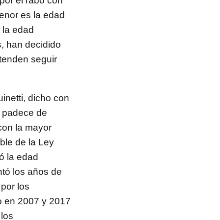
or el rabo con
enor es la edad
 la edad
s, han decidido
tenden seguir
inetti, dicho con
e padece de
 con la mayor
ble de la Ley
ó la edad
ntó los años de
 por los
do en 2007 y 2017
 los