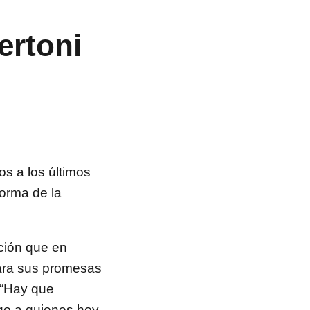
ertoni
s a los últimos
forma de la
ción que en
dara sus promesas
: “Hay que
ego a quienes hoy