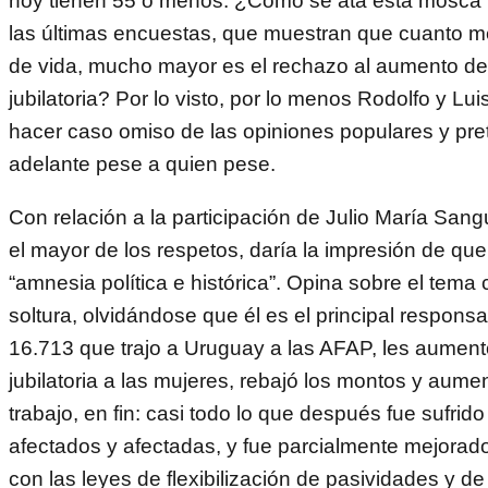
hoy tienen 55 o menos. ¿Cómo se ata esta mosca p
las últimas encuestas, que muestran que cuanto m
de vida, mucho mayor es el rechazo al aumento de
jubilatoria? Por lo visto, por lo menos Rodolfo y Lui
hacer caso omiso de las opiniones populares y pre
adelante pese a quien pese.
Con relación a la participación de Julio María Sangu
el mayor de los respetos, daría la impresión de qu
“amnesia política e histórica”. Opina sobre el tema
soltura, olvidándose que él es el principal responsa
16.713 que trajo a Uruguay a las AFAP, les aument
jubilatoria a las mujeres, rebajó los montos y aume
trabajo, en fin: casi todo lo que después fue sufrido
afectados y afectadas, y fue parcialmente mejora
con las leyes de flexibilización de pasividades y de