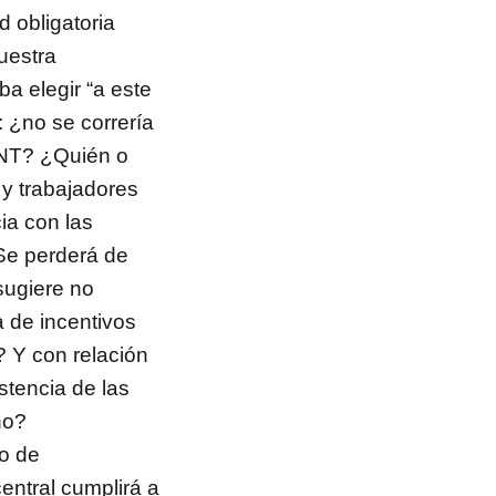
 obligatoria
uestra
a elegir “a este
: ¿no se correría
-CNT? ¿Quién o
 y trabajadores
ia con las
Se perderá de
sugiere no
a de incentivos
 Y con relación
stencia de las
no?
o de
entral cumplirá a