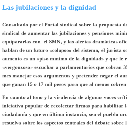
Las jubilaciones y la dignidad
Consultado por el Portal sindical sobre la propuesta 
sindical de aumentar las jubilaciones y pensiones mín
equipararlas con el SMN, y las alertas dramáticas ofic
hablan de un futuro «colapso» del sistema, el jurista 
aumento es un «piso mínimo de la dignidad» y que le r
«vergonzoso» escuchar a parlamentarios que cobran 3
mes manejar esos argumentos y pretender negar el aum
que ganan 15 o 17 mil pesos para que al menos cobren 
En cuanto al tono y la virulencia de algunas voces críti
iniciativa popular de recolectar firmas para habilitar l
ciudadanía y que en última instancia, sea el pueblo ur
resuelva sobre los aspectos centrales del debate sobre 