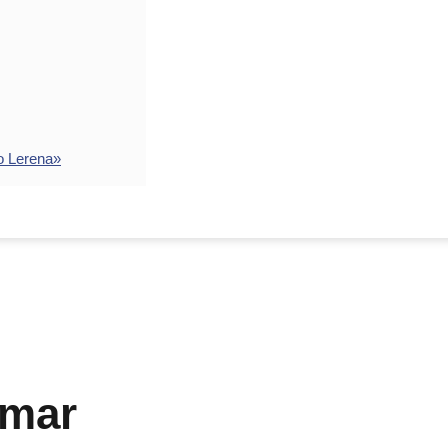
o Lerena»
rmar