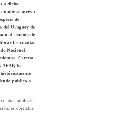
es a dicha
ue nadie se atreva
especie de
a del Uruguay de
zado al sistema de
ibrar las cuentas
ido Nacional,
mienta». Ceretta
as AFAP, los
 históricamente
deuda pública a
 cuentas públicas
sión, es objetable