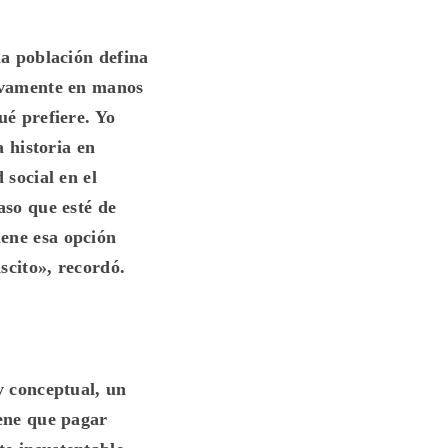
la población defina
uevamente en manos
ué prefiere. Yo
a historia en
 social en el
aso que esté de
iene esa opción
scito», recordó.
y conceptual, un
iene que pagar