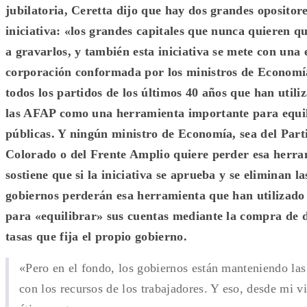
jubilatoria, Ceretta dijo que hay dos grandes opositor
iniciativa: «los grandes capitales que nunca quieren q
a gravarlos, y también esta iniciativa se mete con una 
corporación conformada por los ministros de Economí
todos los partidos de los últimos 40 años que han utili
las AFAP como una herramienta importante para equil
públicas. Y ningún ministro de Economía, sea del Part
Colorado o del Frente Amplio quiere perder esa herra
sostiene que si la iniciativa se aprueba y se eliminan l
gobiernos perderán esa herramienta que han utilizado
para «equilibrar» sus cuentas mediante la compra de 
tasas que fija el propio gobierno.
«Pero en el fondo, los gobiernos están manteniendo las
con los recursos de los trabajadores. Y eso, desde mi vi