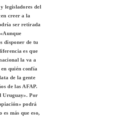
y legisladores del
en creer a la
dría ser retirada
. «Aunque
s disponer de tu
iferencia es que
nacional la va a
 en quién confía
ata de la gente
ños de las AFAP.
el Uruguay». Por
ropiación» podrá
no es más que eso,