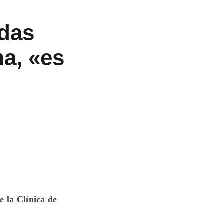
idas
ma, «es
e la Clínica de