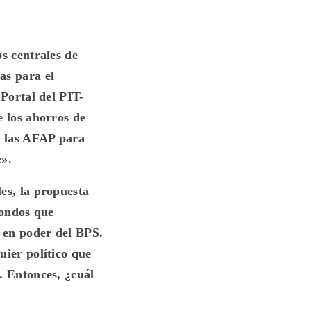
os centrales de
as para el
 Portal del PIT-
e los ahorros de
r las AFAP para
e».
es, la propuesta
fondos que
 en poder del BPS.
uier político que
. Entonces, ¿cuál