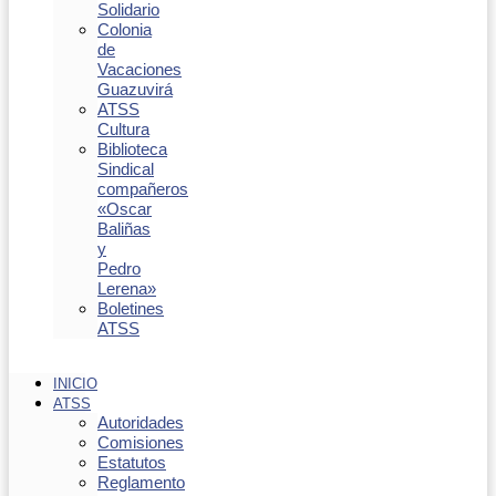
Solidario
Colonia
de
Vacaciones
Guazuvirá
ATSS
Cultura
Biblioteca
Sindical
compañeros
«Oscar
Baliñas
y
Pedro
Lerena»
Boletines
ATSS
INICIO
ATSS
Autoridades
Comisiones
Estatutos
Reglamento