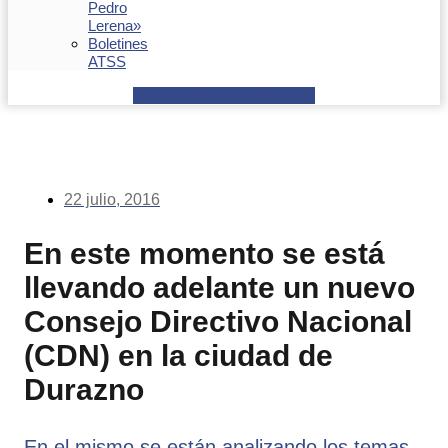
Pedro
Lerena»
Boletines
ATSS
Facebook
Youtube
Envelope
22 julio, 2016
En este momento se está
llevando adelante un nuevo
Consejo Directivo Nacional
(CDN) en la ciudad de
Durazno
En el mismo se están analizando los temas