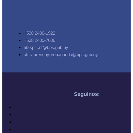
+598 2400-1922
+598 2409-7606
atsspitcnt@bps.gub.uy
atss-prensaypropaganda@bps.gub.uy
Seguinos: