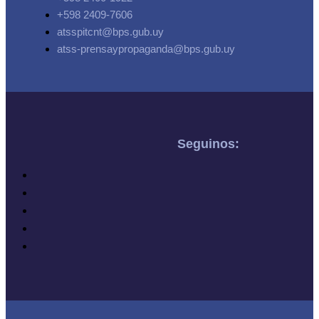
+598 2409-7606
atsspitcnt@bps.gub.uy
atss-prensaypropaganda@bps.gub.uy
Seguinos: