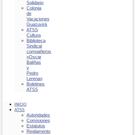
Solidario
Colonia
de
Vacaciones
Guazuvirá
ATSS
Cultura
Biblioteca
Sindical
compañeros
«Oscar
Baliñas
y
Pedro
Lerena»
Boletines
ATSS
INICIO
ATSS
Autoridades
Comisiones
Estatutos
Reglamento