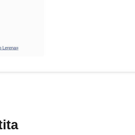
o Lerena»
ita