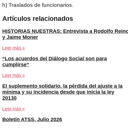
h) Traslados de funcionarios.
Artículos relacionados
HISTORIAS NUESTRAS: Entrevista a Rodolfo Rein
y Jaime Moner
Leer más »
“Los acuerdos del Diálogo Social son para
cumplirse”
Leer más »
El suplemento solidario, la pérdida del ajuste a la
mínima y su incidencia desde que inicia la ley
20130
Leer más »
Boletín ATSS, Julio 2026