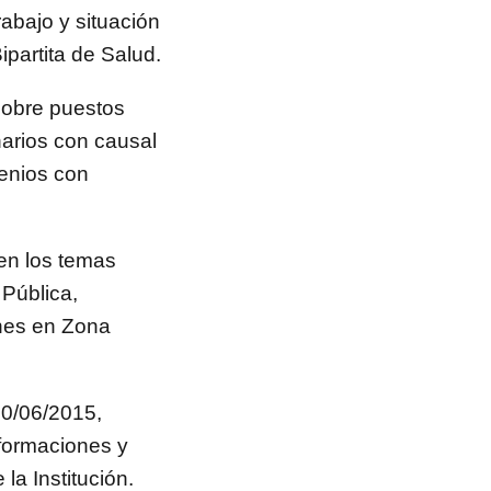
rabajo y situación
ipartita de Salud.
 sobre puestos
narios con causal
venios con
en los temas
Pública,
nes en Zona
30/06/2015,
sformaciones y
la Institución.