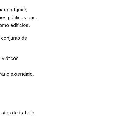
ara adquirir,
es políticas para
omo edificios.
n conjunto de
 viáticos
rario extendido.
estos de trabajo.