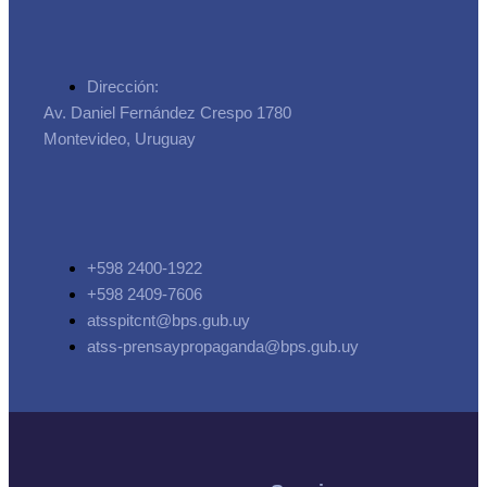
Dirección:
Av. Daniel Fernández Crespo 1780
Montevideo, Uruguay
+598 2400-1922
+598 2409-7606
atsspitcnt@bps.gub.uy
atss-prensaypropaganda@bps.gub.uy