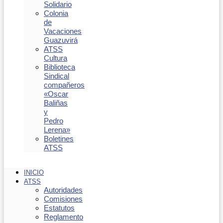
Solidario
Colonia
de
Vacaciones
Guazuvirá
ATSS
Cultura
Biblioteca
Sindical
compañeros
«Oscar
Baliñas
y
Pedro
Lerena»
Boletines
ATSS
INICIO
ATSS
Autoridades
Comisiones
Estatutos
Reglamento